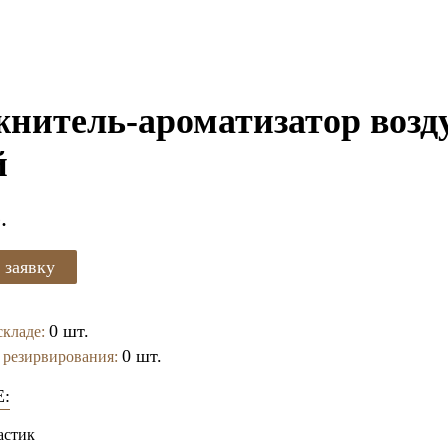
нитель-ароматизатор возду
й
.
 заявку
0 шт.
складе:
0 шт.
 резирвирования:
:
астик