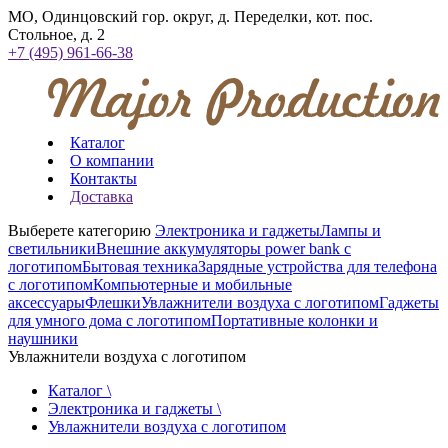
МО, Одинцовский гор. округ, д. Переделки, кот. пос.
Стольное, д. 2
+7 (495) 961-66-38
Каталог
О компании
Контакты
Доставка
Выберете категорию
Электроника и гаджеты
Лампы и
светильники
Внешние аккумуляторы power bank с
логотипом
Бытовая техника
Зарядные устройства для телефона
с логотипом
Компьютерные и мобильные
аксессуары
Флешки
Увлажнители воздуха с логотипом
Гаджеты
для умного дома с логотипом
Портативные колонки и
наушники
Увлажнители воздуха с логотипом
Каталог \
Электроника и гаджеты \
Увлажнители воздуха с логотипом