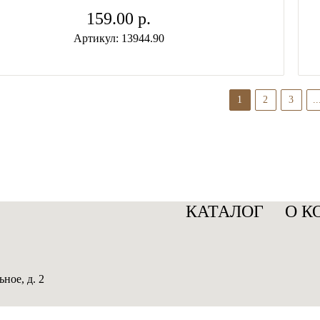
159.00 p.
Артикул: 13944.90
1
2
3
..
КАТАЛОГ
О К
ное, д. 2